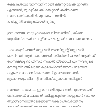
രക്ഷാപ്രവർത്തനത്തിനായി കിണറ്റിലേക്ക് ഇറങ്ങി.
എന്നാൽ, മുകളിലേക്ക് കയറ്റാൻ കഴിയാത്ത
സാഹചര്യത്തിൽ മൂവരും കയറിൽ
പിടിച്ചുനിൽക്കുകയായിരുന്നു.
ഈ സമയം നാട്ടുകാരുടെ വിവരമറിയിച്ചതിനെ
തുടർന്ന് ഫയർഫോഴ്സ് സംഘം ഉടൻ സ്ഥലത്തെത്തി.
ചാലക്കുടി ഫയർ സ്റ്റേഷൻ അസിസ്റ്റന്റ് സ്റ്റേഷൻ
ഓഫീസർ ആർ.കെ. രമേശ്, സീനിയർ ഫയർ ആൻഡ്
റെസ്‌ക്യൂ ഓഫീസർ സനൽ ജ്യോതി എന്നിവരുടെ
നേതൃത്വത്തിലാണ് രക്ഷാപ്രവർത്തനം നടന്നത്.
വളരെ സാഹസികമായാണ് ഉദ്യോഗസ്ഥർ
മൂവരെയും കിണറ്റിൽ നിന്ന് പുറത്തെത്തിച്ചത്.
സമയോചിതമായ ഇടപെടലിലൂടെ വൻ ദുരന്തമാണ്
ഒഴിവായത്. സ്ഥലത്ത് തടിച്ചുകൂടിയ നാട്ടുകാർ വലിയ
ആശ്വാസത്തോടെയാണ് രക്ഷാപ്രവർത്തനം