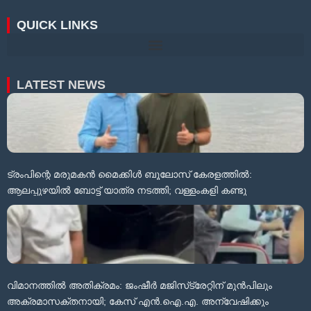
QUICK LINKS
LATEST NEWS
ട്രംപിന്റെ മരുമകൻ മൈക്കിൾ ബൂലോസ് കേരളത്തിൽ:
ആലപ്പുഴയിൽ ബോട്ട് യാത്ര നടത്തി; വള്ളംകളി കണ്ടു
വിമാനത്തിൽ അതിക്രമം: ജംഷീർ മജിസ്‌ട്രേറ്റിന് മുൻപിലും
അക്രമാസക്തനായി; കേസ് എൻ.ഐ.എ. അന്വേഷിക്കും