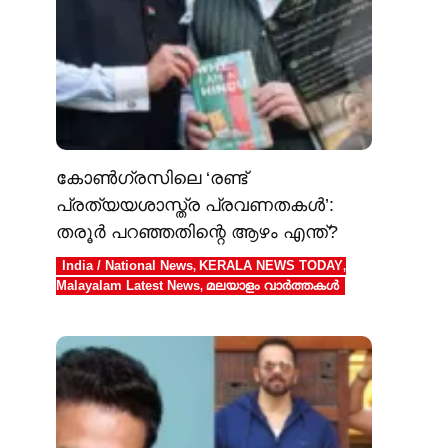
കോൺഗ്രസിലെ ‘രണ്ട്
പ്രത്യയശാസ്ത്ര പ്രവണതകൾ’:
തരൂർ പറഞ്ഞതിന്റെ ആഴം എന്ത്?
India / National News
KERALA NEWS TODAY
,
,
Malayalam Latest News
മലയാളം വാർത്തകൾ
,