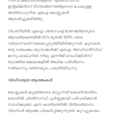
സർവ്വകലാശാലകളിൽ ‘എംബോഡിഡ്
ഇന്റലിജൻസ്’ (Embodied Intelligence) പോലുള്ള
അത്യാധുനിക എഐ കോഴ്സുകൾ
ആരംഭിച്ചുകഴിഞ്ഞു.
വിപണിയിൽ എഐ പ്രൊഡക്ട് മാനേജർമാരുടെ
ആവശ്യകതയിൽ 81% മുതൽ 369% വരെ
വർദ്ധനവാണ് രേഖപ്പെടുത്തിയിരിക്കുന്നത്. കൂടാതെ,
ഒരു ദശലക്ഷം യുവാക്കൾക്ക് എഐ, അഡ്വാൻസ്ഡ്
മാനുഫാക്ചറിങ്, ന്യൂ എനർജി വെഹിക്കിൾസ്
തുടങ്ങിയ മേഖലകളിൽ അധിക പരിശീലനം
നൽകാനും ഭരണകൂടം പദ്ധതിയിടുന്നു.
വിദഗ്ധരുടെ ആശങ്കകൾ
കോഴ്സുകൾ കൂട്ടത്തോടെ മാറ്റുന്നത് കൊണ്ട് മാത്രം
തൊഴിൽ പ്രതിസന്ധി പൂർണ്ണമായി പരിഹരിക്കാൻ
സാധിക്കുമോ എന്ന കാര്യത്തിൽ വിദ്യാഭ്യാസ
വിദഗ്ധർ ആശങ്ക പ്രകടിപ്പിക്കുന്നുണ്ട്. കുറച്ചുകാലം