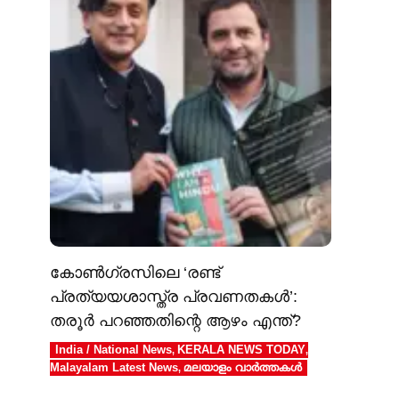
കോൺഗ്രസിലെ ‘രണ്ട്
പ്രത്യയശാസ്ത്ര പ്രവണതകൾ’:
തരൂർ പറഞ്ഞതിന്റെ ആഴം എന്ത്?
India / National News
KERALA NEWS TODAY
,
,
Malayalam Latest News
മലയാളം വാർത്തകൾ
,