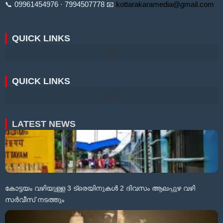
📞 09961454976 · 7994507778 📧
kottarakaramedia@gmail.com
QUICK LINKS
QUICK LINKS
LATEST NEWS
കോട്ടയം വഴിയുള്ള 3 ട്രെയിനുകൾ 2 ദിവസം ആലപ്പുഴ വഴി
സർവീസ് നടത്തും