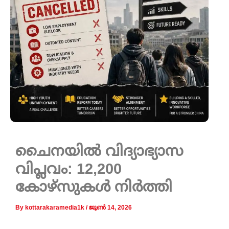
ചൈനയിൽ വിദ്യാഭ്യാസ
വിപ്ലവം: 12,200
കോഴ്‌സുകൾ നിർത്തി
By
kottarakaramedia1k
/
ജൂൺ 14, 2026