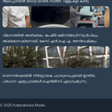
ആലപ്പുഴയിൽ ബോട്ട് യാത്ര നടത്തി; വള്ളംകളി കണ്ടു
വിമാനത്തിൽ അതിക്രമം: ജംഷീർ മജിസ്‌ട്രേറ്റിന് മുൻപിലും
അക്രമാസക്തനായി; കേസ് എൻ.ഐ.എ. അന്വേഷിക്കും
വെനസ്വേലയിൽ നിർണ്ണായക ചുവടുവെപ്പുമായി ഇന്ത്യ;
പ്രധാന എണ്ണപ്പാടങ്ങൾ ഒഎൻജിസി ഏറ്റെടുക്കുന്നു
© 2025 Kottarakkara Media