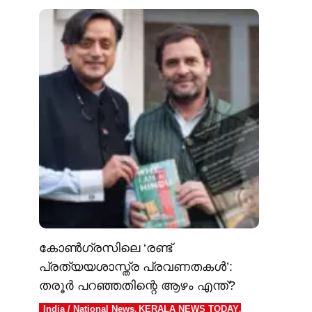
കോൺഗ്രസിലെ ‘രണ്ട്
പ്രത്യയശാസ്ത്ര പ്രവണതകൾ’:
തരൂർ പറഞ്ഞതിന്റെ ആഴം എന്ത്?
India / National News
KERALA NEWS TODAY
,
,