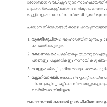
രോഗബാധ വർദ്ധിച്ചുവരുന്ന സാഹചര്യത്ത
ആരോഗ്യവകുപ്പ് കർശന നിർദ്ദേശം നൽകി.
തള്ളിക്കളയാനാകില്ലെന്ന് അധികൃതർ മുന്നറിയ
പ്രധാന നിർദ്ദേശങ്ങൾ താഴെ പറയുന്നവയാണ
വ്യക്തിശുചിത്വം:
ആഹാരത്തിന് മുൻപും ടോ
നന്നായി കഴുകുക.
ഭക്ഷണക്രമം:
പഴകിയതും തുറന്നുവെച്ചതു
പഴങ്ങളും പച്ചക്കറികളും നന്നായി കഴുകി
വെള്ളം:
തിളപ്പിച്ചാറിയ വെള്ളം മാത്രം 
ക്ലോറിനേഷൻ:
രോഗം റിപ്പോർട്ട് ചെയ്ത
കിണറുകളിലും മറ്റ് ജലസ്രോതസ്സുകളില
ഊർജിതമാക്കിയിട്ടുണ്ട്.
ലക്ഷണങ്ങൾ കണ്ടാൽ ഉടൻ ചികിത്സ തേട