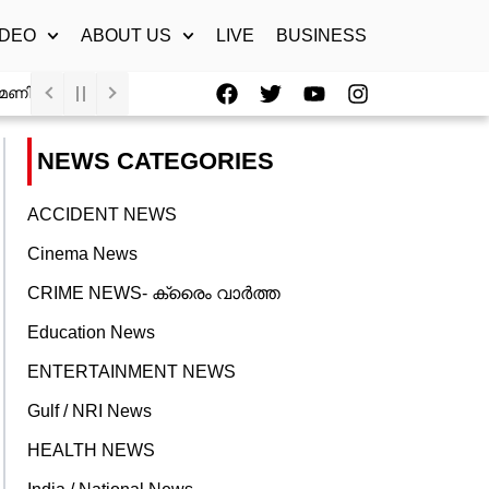
IDEO
ABOUT US
LIVE
BUSINESS
F
T
Y
I
ിക്കൂറിൽ 8700 കി.മീ വേഗത്തിൽ
നൃത്താധ്യാപിക ലോഡ്ജ് മുറിയിൽ മ
a
w
o
n
c
i
u
s
e
t
t
t
NEWS CATEGORIES
b
t
u
a
o
e
b
g
o
r
e
r
ACCIDENT NEWS
k
a
Cinema News
m
CRIME NEWS- ക്രൈം വാർത്ത
Education News
ENTERTAINMENT NEWS
Gulf / NRI News
HEALTH NEWS