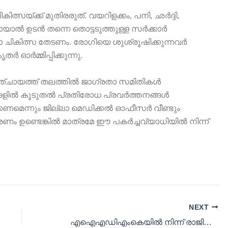
യ്ക്ക് മുതിരരുത്. വയറിളക്കം, പനി, ഛർദ്ദി,
യാൽ ഉടൻ തന്നെ തൊട്ടടുത്തുള്ള സർക്കാർ
ചികിത്സ തേടണം. രോഗിയെ ശുശ്രൂഷിക്കുന്നവർ
 ഓർമ്മിപ്പിക്കുന്നു.
്ചായത്ത് തലത്തിൽ ജാഗ്രതാ സമിതികൾ
വസങ്ങളിൽ കൂടുതൽ പ്രതിരോധ പ്രവർത്തനങ്ങൾ
കണമെന്നും ജില്ലാ മെഡിക്കൽ ഓഫീസർ വീണ്ടും
കരണം ഉണ്ടെങ്കിൽ മാത്രമേ ഈ പകർച്ചവ്യാധിയിൽ നിന്ന്
NEXT
എഐഎഡിഎംകെയിൽ നിന്ന് രാജിവെച്ച് നടി ഗൗതമി