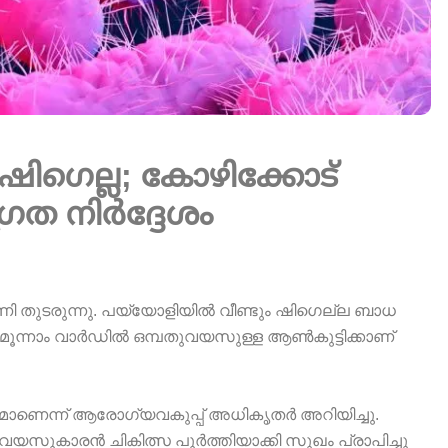
 ഷിഗെല്ല; കോഴിക്കോട്
രത നിർദ്ദേശം
ണി തുടരുന്നു. പയ്യോളിയിൽ വീണ്ടും ഷിഗെല്ല ബാധ
ിമൂന്നാം വാർഡിൽ ഒമ്പതുവയസുള്ള ആൺകുട്ടിക്കാണ്
മാണെന്ന് ആരോഗ്യവകുപ്പ് അധികൃതർ അറിയിച്ചു.
 വയസുകാരൻ ചികിത്സ പൂർത്തിയാക്കി സുഖം പ്രാപിച്ചു