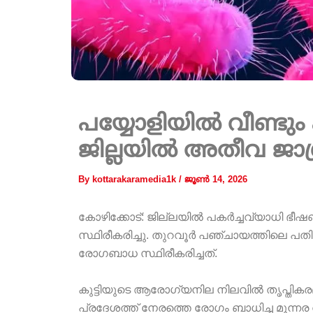
പയ്യോളിയിൽ വീണ്ടും
ജില്ലയിൽ അതീവ ജാഗ്
By
kottarakaramedia1k
/
ജൂൺ 14, 2026
കോഴിക്കോട്: ജില്ലയിൽ പകർച്ചവ്യാധി ഭീഷ
സ്ഥിരീകരിച്ചു. തുറവൂർ പഞ്ചായത്തിലെ പത
രോഗബാധ സ്ഥിരീകരിച്ചത്.
കുട്ടിയുടെ ആരോഗ്യനില നിലവിൽ തൃപ്തികര
പ്രദേശത്ത് നേരത്തെ രോഗം ബാധിച്ച മൂന്നര