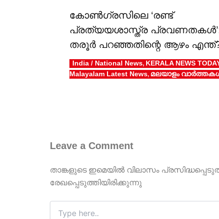
കോൺഗ്രസിലെ ‘രണ്ട്
പ്രത്യയശാസ്ത്ര പ്രവണതകൾ’
തരൂർ പറഞ്ഞതിന്റെ ആഴം എന്ത്
India / National News
KERALA NEWS TODA
,
Malayalam Latest News
മലയാളം വാർത്തക
,
Leave a Comment
താങ്കളുടെ ഇമെയില്‍ വിലാസം പ്രസിദ്ധപ്പെടു
രേഖപ്പെടുത്തിയിരിക്കുന്നു
Type
here..