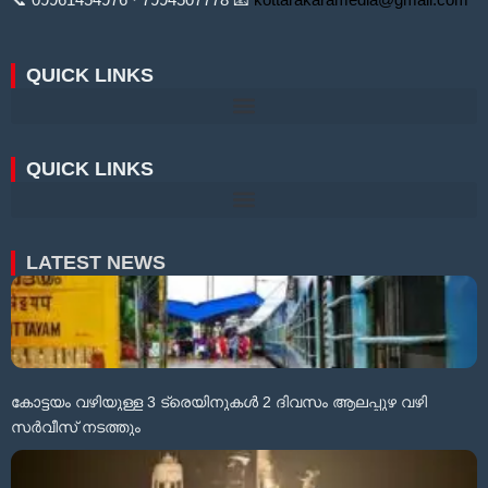
📞 09961454976 · 7994507778 📧
kottarakaramedia@gmail.com
QUICK LINKS
QUICK LINKS
LATEST NEWS
കോട്ടയം വഴിയുള്ള 3 ട്രെയിനുകൾ 2 ദിവസം ആലപ്പുഴ വഴി
സർവീസ് നടത്തും