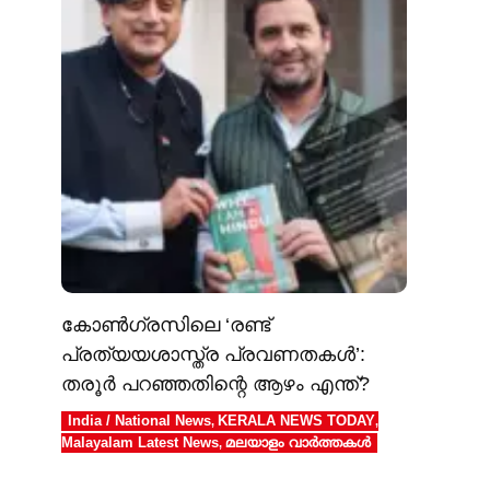
കോൺഗ്രസിലെ ‘രണ്ട്
പ്രത്യയശാസ്ത്ര പ്രവണതകൾ’:
തരൂർ പറഞ്ഞതിന്റെ ആഴം എന്ത്?
India / National News
KERALA NEWS TODAY
,
,
Malayalam Latest News
മലയാളം വാർത്തകൾ
,