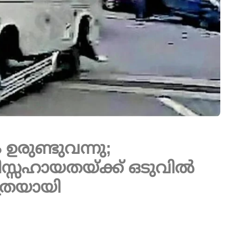
രുണ്ടുവന്നു;
ിസ്സഹായതയ്ക്ക് ഒടുവിൽ
ത്രയായി