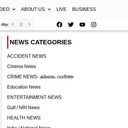
IDEO
ABOUT US
LIVE
BUSINESS
F
T
Y
I
ുഹൃത്ത് പോലീസ് സ്റ്റേഷനിൽ കീഴടങ്ങി
തിരുവനന്തപുരത്തിന് ‘
a
w
o
n
c
i
u
s
e
t
t
t
NEWS CATEGORIES
b
t
u
a
o
e
b
g
o
r
e
r
ACCIDENT NEWS
k
a
Cinema News
m
CRIME NEWS- ക്രൈം വാർത്ത
Education News
ENTERTAINMENT NEWS
Gulf / NRI News
HEALTH NEWS