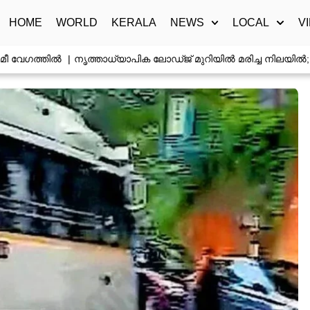
HOME
WORLD
KERALA
NEWS
LOCAL
V
േഗത്തിൽ
നൃത്താധ്യാപിക ലോഡ്ജ് മുറിയിൽ മരിച്ച നിലയിൽ; ആൺസ