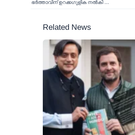
ഭർത്താവിന് ഉറക്കഗുളിക നൽകി കൊന്ന് ശുചിമുറിയിൽ കുഴിച്ചുമൂടി; ആഗ്രയെ നടുക്കിയ കൊലപാതക കേസ് തെളിഞ്ഞതിങ്ങനെ
Related News