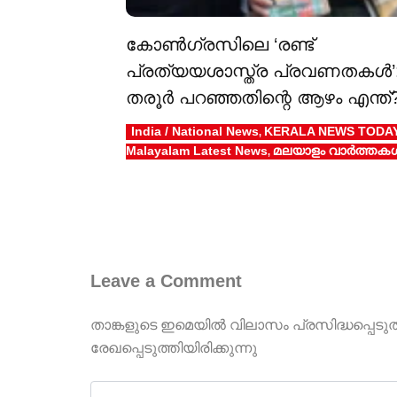
കോൺഗ്രസിലെ ‘രണ്ട്
പ്രത്യയശാസ്ത്ര പ്രവണതകൾ’
തരൂർ പറഞ്ഞതിന്റെ ആഴം എന്ത്
India / National News
KERALA NEWS TODA
,
Malayalam Latest News
മലയാളം വാർത്തക
,
Leave a Comment
താങ്കളുടെ ഇമെയില്‍ വിലാസം പ്രസിദ്ധപ്പെടു
രേഖപ്പെടുത്തിയിരിക്കുന്നു
Type