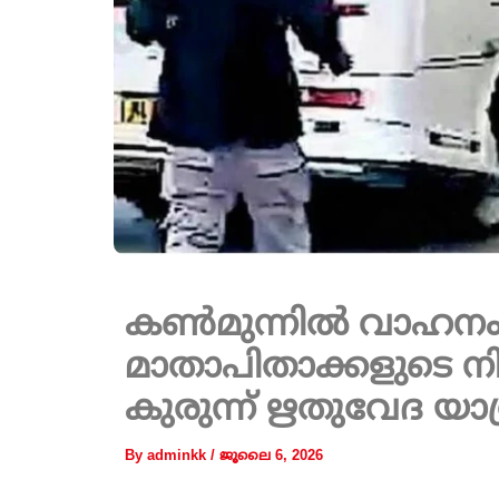
കൺമുന്നിൽ വാഹനം ഉ
മാതാപിതാക്കളുടെ ന
കുരുന്ന് ഋതുവേദ യാ
By
adminkk
/
ജൂലൈ 6, 2026