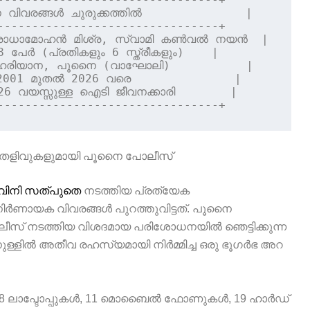
വിവരങ്ങൾ ചുരുക്കത്തിൽ               |

--------------------------------+

 രാധാമോഹൻ മിശ്ര, സ്വാമി കൺവൽ നയൻ  |

പേർ (പ്രതികളും 6 സ്ത്രീകളും)    |

ഹരിയാന, പൂനൈ (വാഘോലി)           |

2001 മുതൽ 2026 വരെ               |

 വയസ്സുള്ള ഐടി ജീവനക്കാരി        |

ന തെളിവുകളുമായി പൂനൈ പോലീസ്
വിനി സത്പുതെ
നടത്തിയ പ്രത്യേക
ർണായക വിവരങ്ങൾ പുറത്തുവിട്ടത്. പൂനൈ
ീസ് നടത്തിയ വിശദമായ പരിശോധനയിൽ ഞെട്ടിക്കുന്ന
ുള്ളിൽ അതീവ രഹസ്യമായി നിർമ്മിച്ച ഒരു ഭൂഗർഭ അറ
 8 ലാപ്ടോപ്പുകൾ, 11 മൊബൈൽ ഫോണുകൾ, 19 ഹാർഡ്