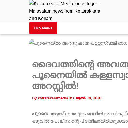
Skip
to
content
Top News
ദൈവത്തിന്റെ അവതാര
പൂനൈയിൽ കള്ളസ്വാ
അറസ്റ്റിൽ!
By
kottarakaramedia1k
/
ജൂൺ 18, 2026
പൂനൈ:
ആത്മീയതയുടെ മറവിൽ പെൺകുട്ടി
ഒടുവിൽ പോലീസിന്റെ പിടിയിലായിരിക്കുകയാ