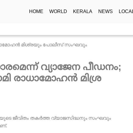
HOME
WORLD
KERALA
NEWS
LOCA
മെന്ന് വ്യാജേന പീഡനം;
മി രാധാമോഹൻ മിശ്ര
യുടെ ജീവിതം തകർത്ത വ്യാജസിദ്ധനും സംഘവും
ണ്.