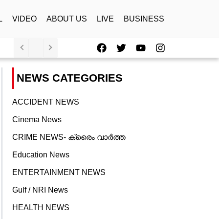
L
VIDEO
ABOUT US
LIVE
BUSINESS
F
T
Y
I
a
w
o
n
c
i
u
s
e
t
t
t
NEWS CATEGORIES
b
t
u
a
o
e
b
g
o
r
e
r
ACCIDENT NEWS
k
a
Cinema News
m
CRIME NEWS- ക്രൈം വാർത്ത
Education News
ENTERTAINMENT NEWS
Gulf / NRI News
HEALTH NEWS