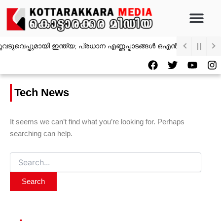
Search
Skip
for:
to
content
െപ്പുമായി ഇന്ത്യ; പ്രധാന എണ്ണപ്പാടങ്ങൾ ഒഎൻജിസി ഏറ്റെടുക്ക
F
T
Y
I
a
w
o
n
c
i
u
s
e
t
t
t
Tech News
b
t
u
a
o
e
b
g
o
r
e
r
It seems we can’t find what you’re looking for. Perhaps
k
a
searching can help.
m