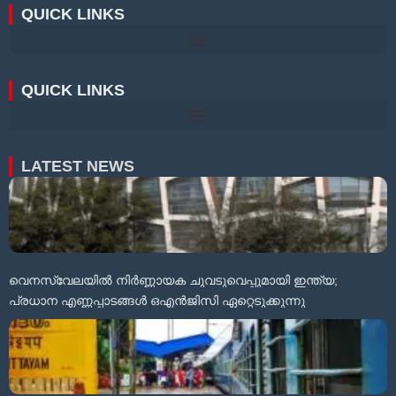
QUICK LINKS
QUICK LINKS
LATEST NEWS
വെനസ്വേലയിൽ നിർണ്ണായക ചുവടുവെപ്പുമായി ഇന്ത്യ;
പ്രധാന എണ്ണപ്പാടങ്ങൾ ഒഎൻജിസി ഏറ്റെടുക്കുന്നു