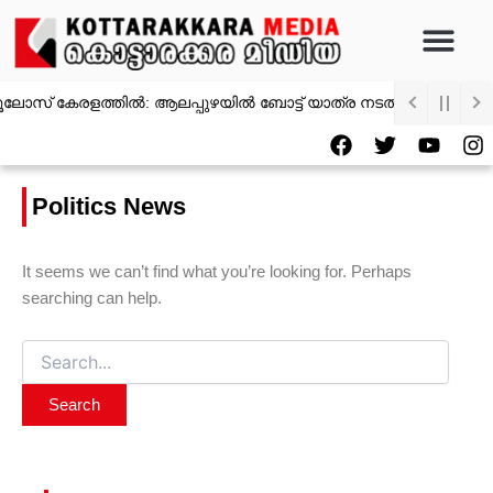
Search
Skip
for:
to
content
ലോസ് കേരളത്തിൽ: ആലപ്പുഴയിൽ ബോട്ട് യാത്ര നടത്തി; വള്ളംകളി ക
F
T
Y
I
a
w
o
n
c
i
u
s
e
t
t
t
Politics News
b
t
u
a
o
e
b
g
o
r
e
r
It seems we can’t find what you’re looking for. Perhaps
k
a
searching can help.
m